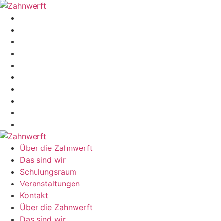
Zum
Inhalt
Über die Zahnwerft
springen
Das sind wir
Schulungsraum
Veranstaltungen
Kontakt
Über die Zahnwerft
Das sind wir
Schulungsraum
Veranstaltungen
Kontakt
Über die Zahnwerft
Das sind wir
Schulungsraum
Veranstaltungen
Kontakt
Über die Zahnwerft
Das sind wir